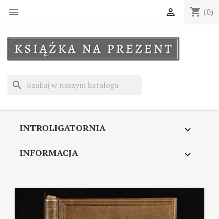
shopping_cart


(0)
search
INTROLIGATORNIA

INFORMACJA
